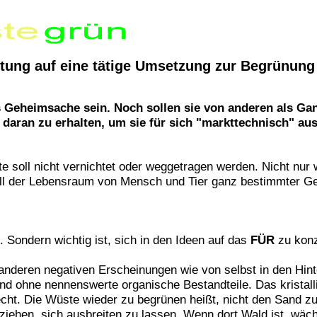
tung auf eine tätige Umsetzung zur Begrünung
ls Geheimsache sein. Noch sollen sie von anderen als G
 daran zu erhalten, um sie für sich "markttechnisch" au
 soll nicht vernichtet oder weggetragen werden. Nicht nur
l der Lebensraum von Mensch und Tier ganz bestimmter Gebi
. Sondern wichtig ist, sich in den Ideen auf das
FÜR
zu konz
anderen negativen Erscheinungen wie von selbst in den Hinte
and ohne nennenswerte organische Bestandteile. Das kristall
echt. Die Wüste wieder zu begrünen heißt, nicht den Sand z
ziehen, sich ausbreiten zu lassen. Wenn dort Wald ist, wäc