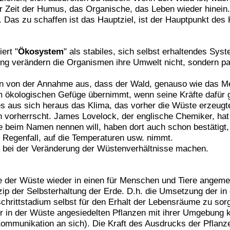
 Zeit der Humus, das Organische, das Leben wieder hinein.
. Das zu schaffen ist das Hauptziel, ist der Hauptpunkt des
ert "
Ökosystem
" als stabiles, sich selbst erhaltendes Sy
 verändern die Organismen ihre Umwelt nicht, sondern pass
hen von der Annahme aus, dass der Wald, genauso wie das 
m ökologischen Gefüge übernimmt, wenn seine Kräfte dafür 
s aus sich heraus das Klima, das vorher die Wüste erzeugte 
n vorherrscht. James Lovelock, der englische Chemiker, hat d
lle beim Namen nennen will, haben dort auch schon bestätig
n Regenfall, auf die Temperaturen usw. nimmt.
bei der Veränderung der Wüstenverhältnisse machen.
le der Wüste wieder in einen für Menschen und Tiere ange
ip der Selbsterhaltung der Erde. D.h. die Umsetzung der in
hrittstadium selbst für den Erhalt der Lebensräume zu sorge
 der in der Wüste angesiedelten Pflanzen mit ihrer Umgebun
ommunikation an sich). Die Kraft des Ausdrucks der Pflanzen