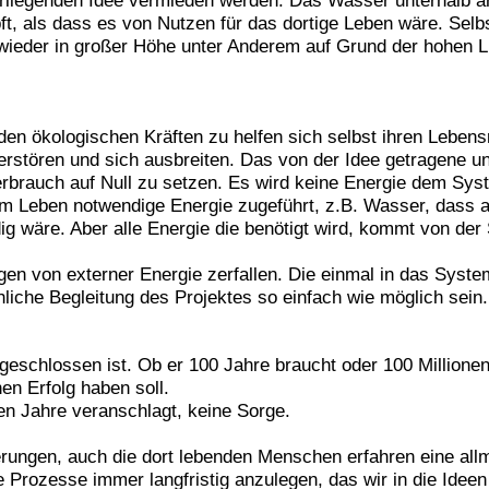
rliegenden Idee vermieden werden. Das Wasser unterhalb ari
t, als dass es von Nutzen für das dortige Leben wäre. Selb
 wieder in großer Höhe unter Anderem auf Grund der hohen Lu
 den ökologischen Kräften zu helfen sich selbst ihren Lebe
zerstören und sich ausbreiten. Das von der Idee getragene 
rbrauch auf Null zu setzen. Es wird keine Energie dem Sys
um Leben notwendige Energie zugeführt, z.B. Wasser, dass a
dig wäre. Aber alle Energie die benötigt wird, kommt von d
gen von externer Energie zerfallen. Die einmal in das Syst
liche Begleitung des Projektes so einfach wie möglich sein.
schlossen ist. Ob er 100 Jahre braucht oder 100 Millionen J
en Erfolg haben soll.
nen Jahre veranschlagt, keine Sorge.
rungen, auch die dort lebenden Menschen erfahren eine allm
e Prozesse immer langfristig anzulegen, das wir in die Ideen