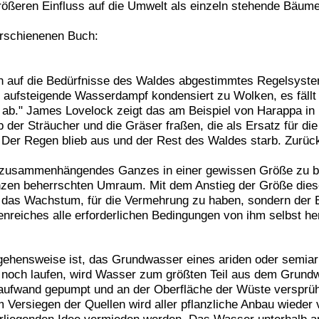
ßeren Einfluss auf die Umwelt als einzeln stehende Bäume
erschienenen Buch:
n auf die Bedürfnisse des Waldes abgestimmtes Regelsyste
 aufsteigende Wasserdampf kondensiert zu Wolken, es fäl
bt ab." James Lovelock zeigt das am Beispiel von Harappa in
b der Sträucher und die Gräser fraßen, die als Ersatz für d
. Der Regen blieb aus und der Rest des Waldes starb. Zurück
 ein zusammenhängendes Ganzes in einer gewissen Größe 
nzen beherrschten Umraum. Mit dem Anstieg der Größe dies
ür das Wachstum, für die Vermehrung zu haben, sondern der 
zenreiches alle erforderlichen Bedingungen von ihm selbst he
ngehensweise ist, das Grundwasser eines ariden oder semiari
te noch laufen, wird Wasser zum größten Teil aus dem Grun
eaufwand gepumpt und an der Oberfläche der Wüste versprüh
ersiegen der Quellen wird aller pflanzliche Anbau wieder 