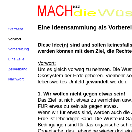
Eine Ideensammlung als Vorberei
Startseite
Vorwort
Diese Idee(n) sind und sollen keinesfal
Vorbereitung
werden können mit dem Ziel, die Rechte
Eine Zelle
Vorwort:
Um es gleich vorweg zu nehmen. Die Wüste
Zellverband
Ökosystem der Erde gehören. Vielmehr sol
Nachwort
lebenswertes Umfeld ge
wandel
t werden.
1. Wir wollen nicht gegen etwas sein!
Das Ziel ist nicht etwas zu vernichten usw.
FÜR etwas zu sein als gegen etwas.
Wenn wir für etwas sind, werden auch die 
Erde ist lebendiger Sand. Die Wüste ist S
Bedingungen sind für das organische schl
Organische, das Lebendige wieder dort ein