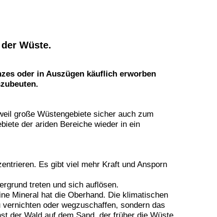
 der Wüste.
anzes oder in Auszügen käuflich erworben
szubeuten.
 weil große Wüstengebiete sicher auch zum
ete der ariden Bereiche wieder in ein
entrieren. Es gibt viel mehr Kraft und Ansporn
rgrund treten und sich auflösen.
ine Mineral hat die Oberhand. Die klimatischen
u vernichten oder wegzuschaffen, sondern das
hst der Wald auf dem Sand, der früher die Wüste